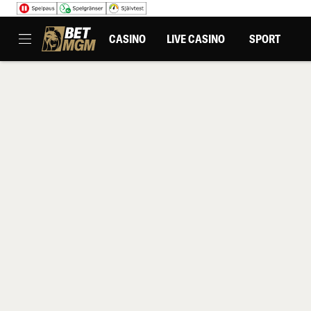
CASINO
LIVE CASINO
SPORT