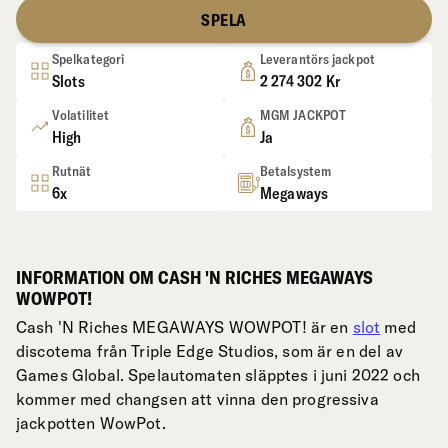
SPELA
Spelkategori
Leverantörs jackpot
Slots
2 274 302 Kr
Volatilitet
MGM JACKPOT
High
Ja
Rutnät
Betalsystem
6x
Megaways
INFORMATION OM CASH 'N RICHES MEGAWAYS
WOWPOT!
Cash 'N Riches MEGAWAYS WOWPOT! är en
slot
med
discotema från Triple Edge Studios, som är en del av
Games Global. Spelautomaten släpptes i juni 2022 och
kommer med changsen att vinna den progressiva
jackpotten WowPot.