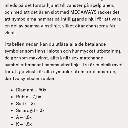
inleds på det första hjulet till vänster på spelplanen. I
och med att det är en slot med MEGAWAYS räcker det
att symbolerna hamnar på intilliggande hjul för att vara
en del av samma vinstlinje, vilket ökar chanserna för
vinst.
I tabellen nedan kan du utläsa alla de betalande
symboler som finns i sloten och hur mycket utbetalning
de ger som maxvinst, alltså när sex matchande
symboler hamnar i samma vinstlinje. Tre är minimikravet
för att ge vinst för alla symboler utom för diamanten,
där två symboler räcker.
Diamant – 50x
Rubin – 7,5x
Safir – 2x
Smaragd – 2x
A – 1,8x
K – 1,8x