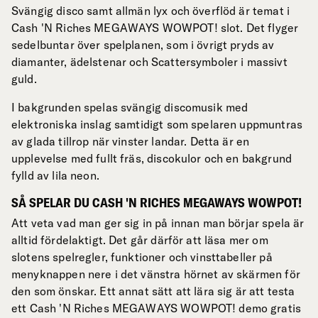
Svängig disco samt allmän lyx och överflöd är temat i
Cash 'N Riches MEGAWAYS WOWPOT! slot. Det flyger
sedelbuntar över spelplanen, som i övrigt pryds av
diamanter, ädelstenar och Scattersymboler i massivt
guld.
I bakgrunden spelas svängig discomusik med
elektroniska inslag samtidigt som spelaren uppmuntras
av glada tillrop när vinster landar. Detta är en
upplevelse med fullt fräs, discokulor och en bakgrund
fylld av lila neon.
SÅ SPELAR DU CASH 'N RICHES MEGAWAYS WOWPOT!
Att veta vad man ger sig in på innan man börjar spela är
alltid fördelaktigt. Det går därför att läsa mer om
slotens spelregler, funktioner och vinsttabeller på
menyknappen nere i det vänstra hörnet av skärmen för
den som önskar. Ett annat sätt att lära sig är att testa
ett Cash 'N Riches MEGAWAYS WOWPOT! demo gratis