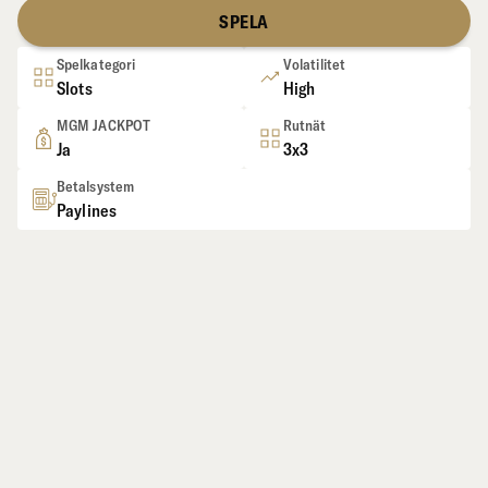
SPELA
Spelkategori
Volatilitet
Slots
High
MGM JACKPOT
Rutnät
Ja
3x3
Betalsystem
Paylines