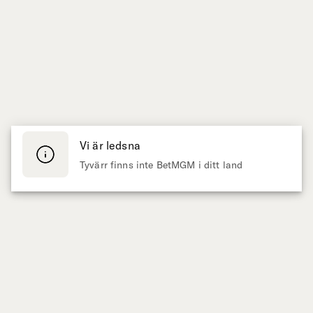
Vi är ledsna
Tyvärr finns inte BetMGM i ditt land
Presenteras av