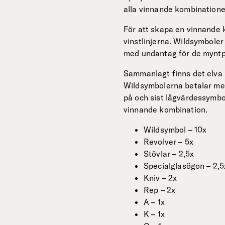
alla vinnande kombinationer 
För att skapa en vinnande k
vinstlinjerna. Wildsymbole
med undantag för de myntpr
Sammanlagt finns det elva b
Wildsymbolerna betalar me
på och sist lågvärdessymbo
vinnande kombination.
Wildsymbol – 10x
Revolver – 5x
Stövlar – 2,5x
Specialglasögon – 2,5
Kniv – 2x
Rep – 2x
A – 1x
K – 1x