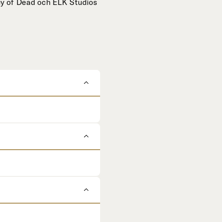
y of Dead och ELK Studios