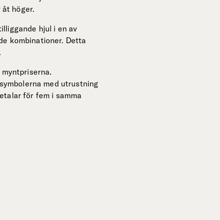
 åt höger.
lliggande hjul i en av
nde kombinationer. Detta
.
n myntpriserna.
msymbolerna med utrustning
betalar för fem i samma