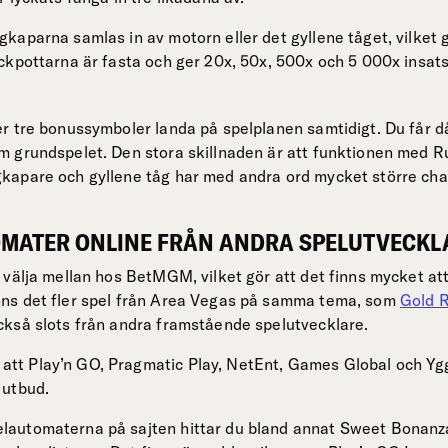
gkaparna samlas in av motorn eller det gyllene tåget, vilket 
ackpottarna är fasta och ger 20x, 50x, 500x och 5 000x insat
er tre bonussymboler landa på spelplanen samtidigt. Du får d
om grundspelet. Den stora skillnaden är att funktionen med
gkapare och gyllene tåg har med andra ord mycket större cha
OMATER ONLINE FRÅN ANDRA SPELUTVECKL
t välja mellan hos BetMGM, vilket gör att det finns mycket at
nns det fler spel från Area Vegas på samma tema, som
Gold 
 också slots från andra framstående spelutvecklare.
tt Play’n GO, Pragmatic Play, NetEnt, Games Global och Yggd
 utbud.
lautomaterna på sajten hittar du bland annat Sweet Bonanza