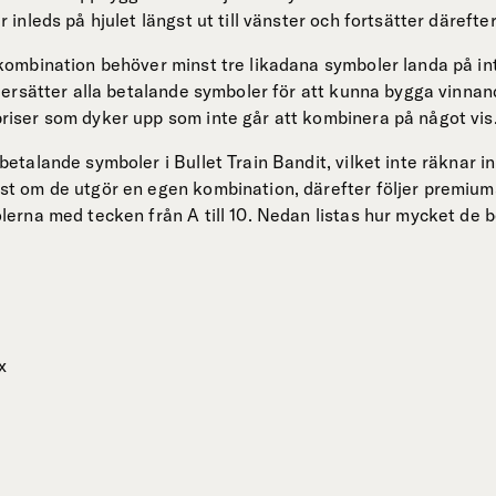
inleds på hjulet längst ut till vänster och fortsätter därefter
ombination behöver minst tre likadana symboler landa på inti
r ersätter alla betalande symboler för att kunna bygga vinna
iser som dyker upp som inte går att kombinera på något vis
etalande symboler i Bullet Train Bandit, vilket inte räknar i
st om de utgör en egen kombination, därefter följer premiu
lerna med tecken från A till 10. Nedan listas hur mycket de 
x