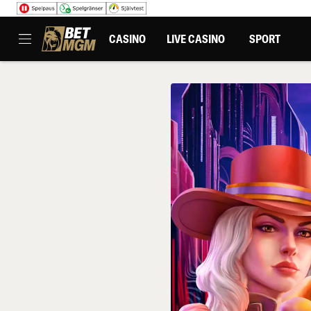
CASINO
LIVE CASINO
SPORT