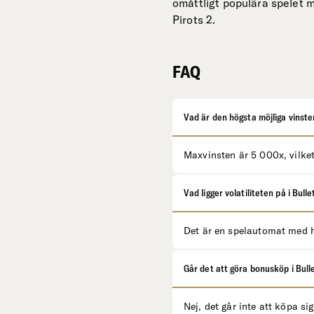
omåttligt populära spelet 
Pirots 2.
FAQ
Vad är den högsta möjliga vinsten
Maxvinsten är 5 000x, vilket
Vad ligger volatiliteten på i Bull
Det är en spelautomat med hö
Går det att göra bonusköp i Bull
Nej, det går inte att köpa si