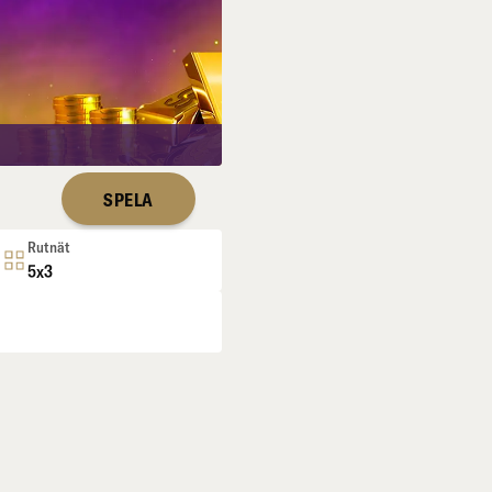
SPELA
Rutnät
5x3