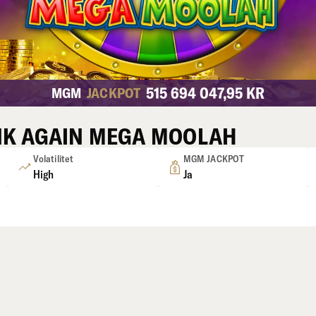
515 694 047,95 KR
MGM
JACKPOT
NK AGAIN MEGA MOOLAH
Volatilitet
MGM JACKPOT
High
Ja