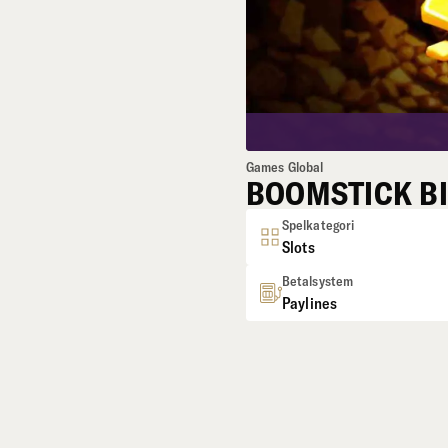
Games Global
BOOMSTICK BI
Spelkategori
Slots
Betalsystem
Paylines