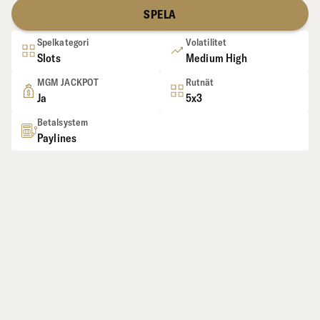
SPELA
Spelkategori
Volatilitet
Slots
Medium High
MGM JACKPOT
Rutnät
Ja
5x3
Betalsystem
Paylines