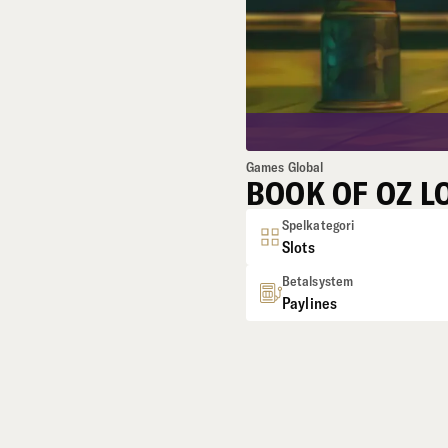
Games Global
BOOK OF OZ LO
Spelkategori
Slots
Betalsystem
Paylines