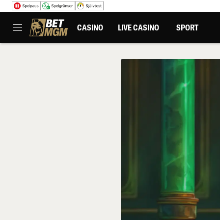
CASINO
LIVE CASINO
SPORT