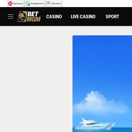
CASINO
LIVE CASINO
SPORT