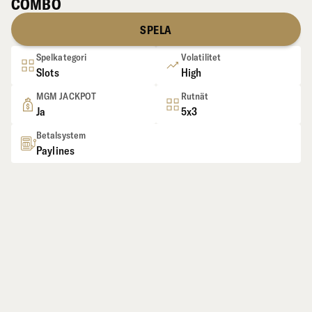
COMBO
SPELA
Spelkategori
Volatilitet
Slots
High
MGM JACKPOT
Rutnät
Ja
5x3
Betalsystem
Paylines