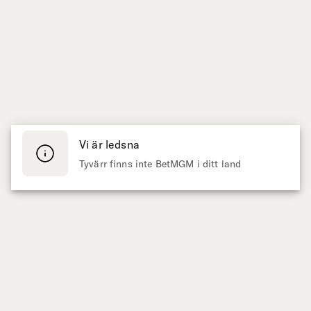
Vi är ledsna
Tyvärr finns inte BetMGM i ditt land
Presenteras av