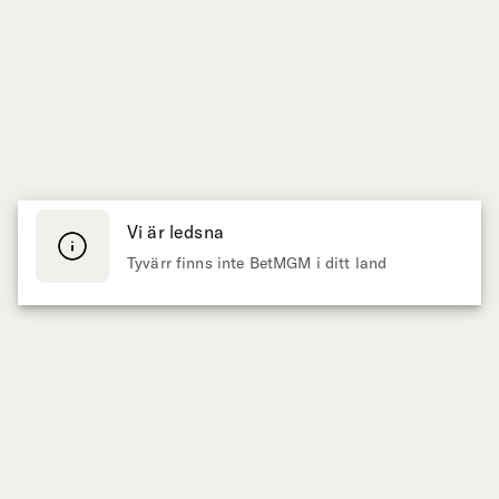
Vi är ledsna
Tyvärr finns inte BetMGM i ditt land
Presenteras av