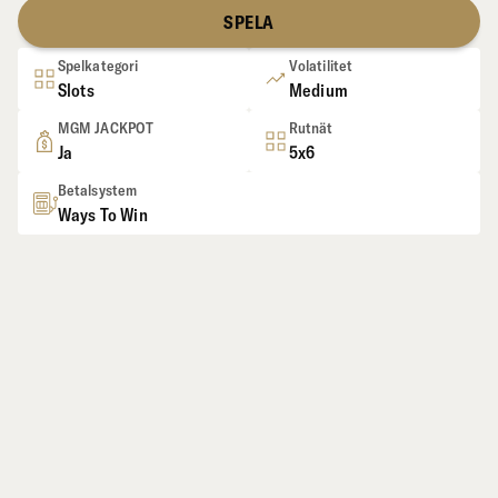
SPELA
Spelkategori
Volatilitet
Slots
Medium
MGM JACKPOT
Rutnät
Ja
5x6
Betalsystem
Ways To Win