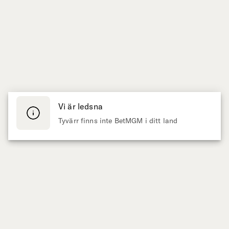
Vi är ledsna
Tyvärr finns inte BetMGM i ditt land
Presenteras av