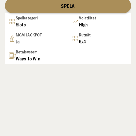
SPELA
Spelkategori
Volatilitet
Slots
High
MGM JACKPOT
Rutnät
Ja
6x4
Betalsystem
Ways To Win