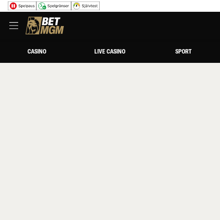
CASINO
LIVE CASINO
SPORT