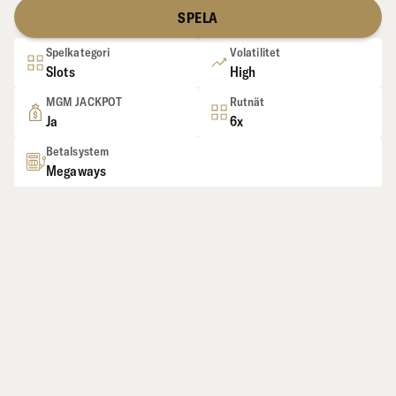
SPELA
Spelkategori
Volatilitet
Slots
High
MGM JACKPOT
Rutnät
Ja
6x
Betalsystem
Megaways