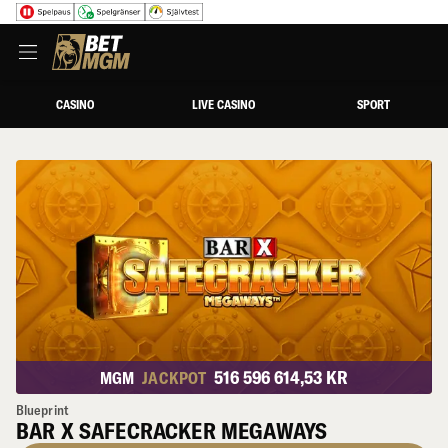
CASINO
LIVE CASINO
SPORT
516 596 614,53 KR
MGM
JACKPOT
Blueprint
BAR X SAFECRACKER MEGAWAYS