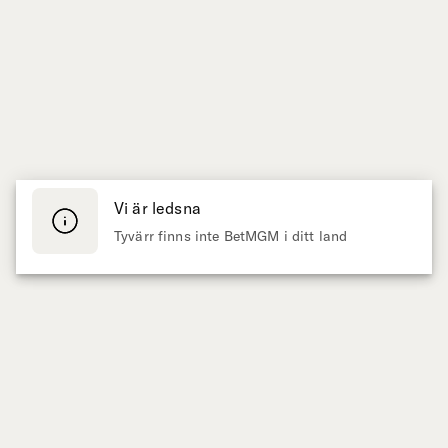
Vi är ledsna
Tyvärr finns inte BetMGM i ditt land
Presenteras av