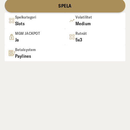
SPELA
Spelkategori
Volatilitet
Slots
Medium
MGM JACKPOT
Rutnät
Ja
5x3
Betalsystem
Paylines