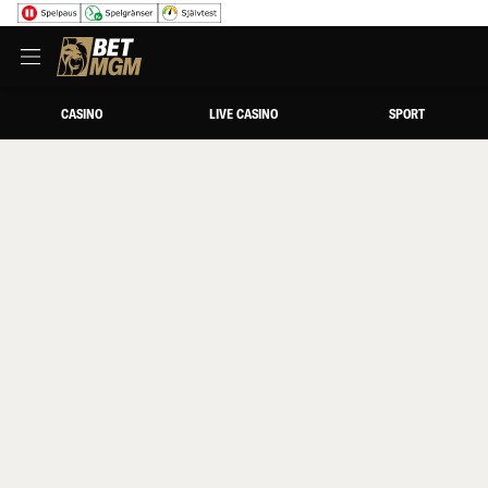
CASINO
LIVE CASINO
SPORT