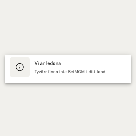
Vi är ledsna
Tyvärr finns inte BetMGM i ditt land
Presenteras av