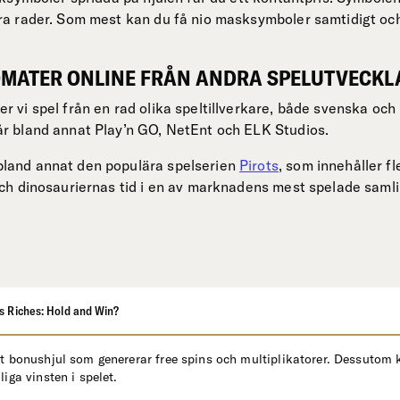
ra rader. Som mest kan du få nio masksymboler samtidigt och 
OMATER ONLINE FRÅN ANDRA SPELUTVECKL
 vi spel från en rad olika speltillverkare, både svenska och 
r bland annat Play’n GO, NetEnt och ELK Studios.
land annat den populära spelserien
Pirots
, som innehåller f
och dinosauriernas tid i en av marknadens mest spelade samli
ts Riches: Hold and Win?
ett bonushjul som genererar free spins och multiplikatorer. Dessut
liga vinsten i spelet.