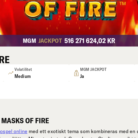
516 271 624,02 KR
MGM
JACKPOT
IRE
Volatilitet
MGM JACKPOT
Medium
Ja
 MASKS OF FIRE
ospel online
med ett exotiskt tema som kombineras med en del