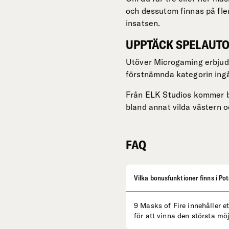
och dessutom finnas på fle
insatsen.
UPPTÄCK SPELAUT
Utöver Microgaming erbjuder
förstnämnda kategorin ingå
Från ELK Studios kommer b
bland annat vilda västern 
FAQ
Vilka bonusfunktioner finns i Po
9 Masks of Fire innehåller 
för att vinna den största möj