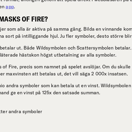
gen
app
.
 MASKS OF FIRE?
injer som alla är aktiva på samma gång. Bilda en vinnande k
sort på intilliggande hjul. Ju fler symboler, desto större blir
 betalar ut. Både Wildsymbolen och Scattersymbolen betalar
äterade hästskon högst utbetalning av alla symboler.
 of Fire, precis som namnet på spelet avslöjar. Om du skulle
 maxvinsten att betalas ut, det vill säga 2 000x insatsen.
nio andra symboler som kan betala ut en vinst. Wildsymbolen
hand ge en vinst på 125x den satsade summan.
tter andra symboler