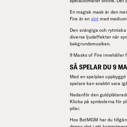
spelautomater online. Det
En magisk mask är den mest
Fire är en
slot
med medium v
Den svängiga och rytmiska l
diverse ljudeffekter när sy
bakgrundsmusiken.
9 Masks of Fire innehåller 
SÅ SPELAR DU 9 MA
Med en spelplan uppbyggd p
spelare kan snabbt vara ig
Nedanför den guldpläterade 
Klicka på symbolerna för p
pilar.
Hos BetMGM har du tillgång 
denna slot i ett komprimera