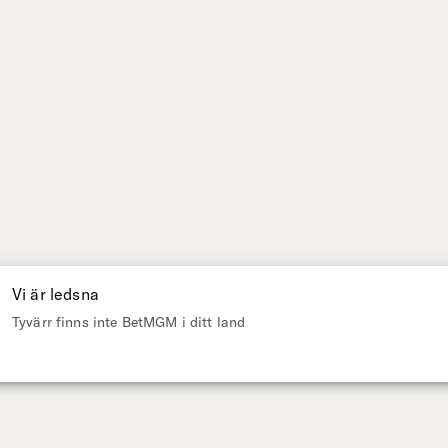
Vi är ledsna
Tyvärr finns inte BetMGM i ditt land