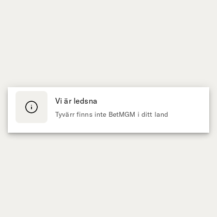
Vi är ledsna
Tyvärr finns inte BetMGM i ditt land
Presenteras av