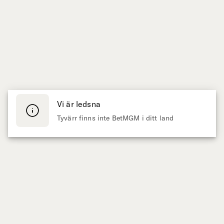
Vi är ledsna
Tyvärr finns inte BetMGM i ditt land
Presenteras av