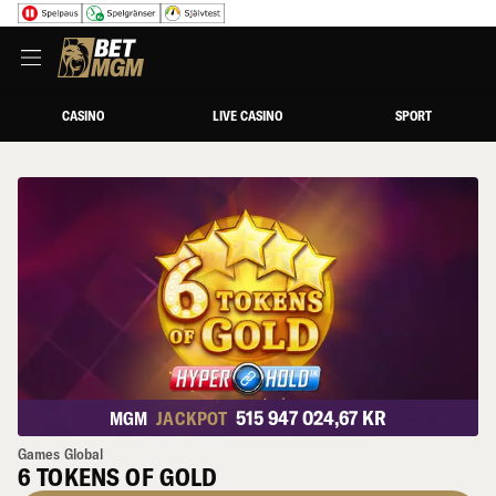
CASINO
LIVE CASINO
SPORT
515 947 024,67 KR
MGM
JACKPOT
Games Global
6 TOKENS OF GOLD