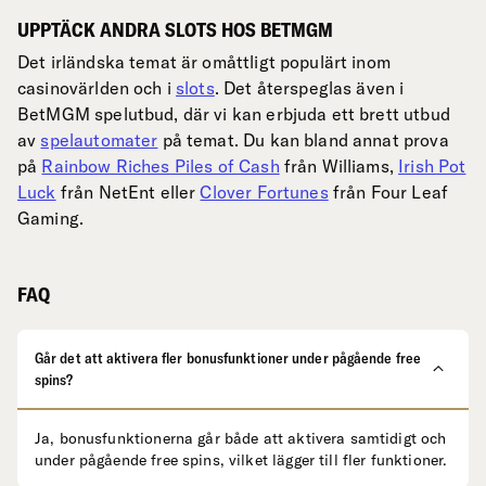
UPPTÄCK ANDRA SLOTS HOS BETMGM
Det irländska temat är omåttligt populärt inom
casinovärlden och i
slots
. Det återspeglas även i
BetMGM
spelutbud, där vi kan erbjuda ett brett utbud
av
spelautomater
på temat. Du kan bland annat prova
på
Rainbow Riches Piles of Cash
från Williams,
Irish Pot
Luck
från NetEnt eller
Clover Fortunes
från Four Leaf
Gaming.
FAQ
Går det att aktivera fler bonusfunktioner under pågående free
spins?
Ja, bonusfunktionerna går både att aktivera samtidigt och
under pågående free spins, vilket lägger till fler funktioner.