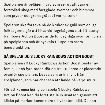
Spelplanen är belägen i vad som ser ut att vara en
förtrollad skog med färgglada svampar och blommor
som pryder det gröna gräset i varma toner.
Spelaren ska försöka nå de krukor av guld som enligt
folksagorna går att hitta vid regnbågens slut. I 3 Lucky
Rainbows Action Boost är de fullt synliga ovanför hjulen
på spelplanen och är nyckeln till spelets stora
bonusfunktion.
SÅ SPELAR DU 3 LUCKY RAINBOWS ACTION BOOST
Spelplanen i 3 Lucky Rainbows Action Boost består av
fem hjul och fyra rader, där de tre krukorna är placerade
ovanför spelplanen. Dessa samlar in mynt från
spelplanen, som har chansen att landa på varje snurr.
För att komma igång och spela 3 Lucky Rainbows
Action Boost kan du först ställa in insatsen genom att
klicka på markerikonen nere till vänster i bild. Du kan