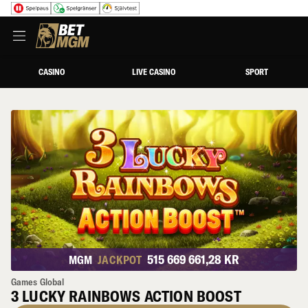
CASINO
LIVE CASINO
SPORT
515 669 661,28 KR
MGM
JACKPOT
Games Global
3 LUCKY RAINBOWS ACTION BOOST