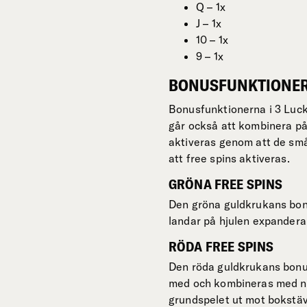
Q – 1x
J – 1x
10 – 1x
9 – 1x
BONUSFUNKTIONER 
Bonusfunktionerna i 3 Lucky
går också att kombinera på 
aktiveras genom att de små
att free spins aktiveras.
GRÖNA FREE SPINS
Den gröna guldkrukans bonu
landar på hjulen expanderar
RÖDA FREE SPINS
Den röda guldkrukans bonus g
med och kombineras med nå
grundspelet ut mot bokstäv