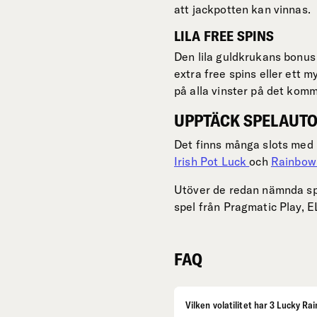
att jackpotten kan vinnas.
LILA FREE SPINS
Den lila guldkrukans bonus 
extra free spins eller ett m
på alla vinster på det kom
UPPTÄCK SPELAUT
Det finns många slots med
Irish Pot Luck
och
Rainbow
Utöver de redan nämnda spel
spel från Pragmatic Play, 
FAQ
Vilken volatilitet har 3 Lucky R