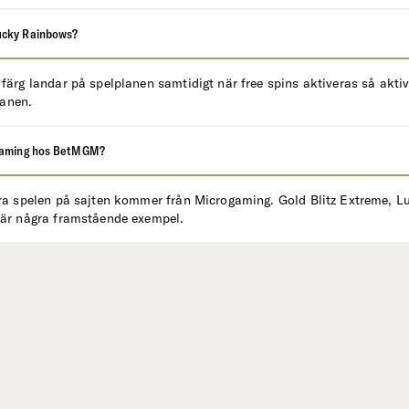
ucky Rainbows?
ärg landar på spelplanen samtidigt när free spins aktiveras så aktiv
lanen.
ogaming hos BetMGM?
ra spelen på sajten kommer från Microgaming. Gold Blitz Extreme, 
 är några framstående exempel.