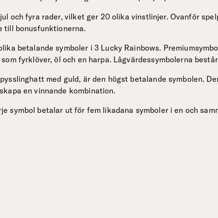
l och fyra rader, vilket ger 20 olika vinstlinjer. Ovanför spe
 till bonusfunktionerna.
 olika betalande symboler i 3 Lucky Rainbows. Premiumsymbo
 som fyrklöver, öl och en harpa. Lågvärdessymbolerna består 
 pysslinghatt med guld, är den högst betalande symbolen. De
 skapa en vinnande kombination.
je symbol betalar ut för fem likadana symboler i en och samm