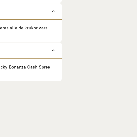
eras alla de krukor vars
Lucky Bonanza Cash Spree