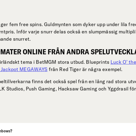
ger fem free spins. Guldmynten som dyker upp under lila free
yntpris. Inför varje snurr delas också en slumpmässig multiplik
mande snurret.
OMATER ONLINE FRÅN ANDRA SPELUTVECKL
 irländskt tema i BetMGM
stora utbud. Blueprints
Luck O’ the
 Jackpot MEGAWAYS
från Red Tiger är några exempel.
tillverkarna finns det också spel från en lång rad stora utve
ELK Studios, Push Gaming, Hacksaw Gaming och Yggdrasil för
ainbows?