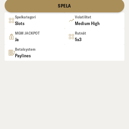
SPELA
Spelkategori
Volatilitet
Slots
Medium High
MGM JACKPOT
Rutnät
Ja
5x3
Betalsystem
Paylines