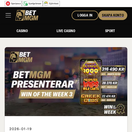
LOGGA IN
SKAPA KONTO
CASINO
LIVE CASINO
SPORT
2026-01-19