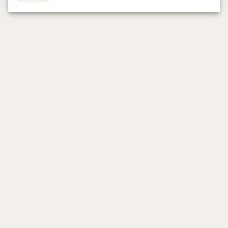
Presenteras av
SPORT
CASINO
Live Betting
Slots
Fotboll
Populära slots
Ishockey
Nya spel
Basket
Vegas Slots
Tennis
Megaways slots
Esport
Bordsspel