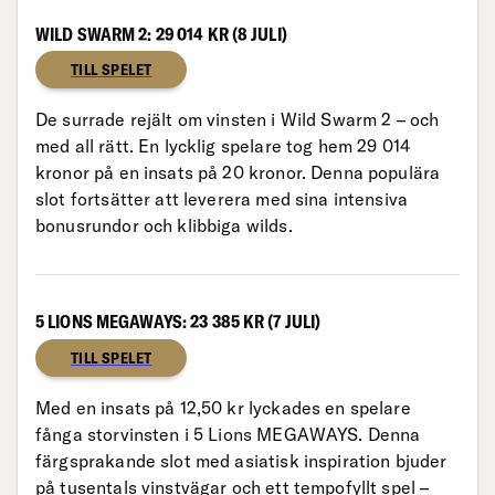
WILD SWARM 2: 29 014 KR (8 JULI)
TILL SPELET
De surrade rejält om vinsten i Wild Swarm 2 – och
med all rätt. En lycklig spelare tog hem 29 014
kronor på en insats på 20 kronor. Denna populära
slot fortsätter att leverera med sina intensiva
bonusrundor och klibbiga wilds.
5 LIONS MEGAWAYS: 23 385 KR (7 JULI)
TILL SPELET
Med en insats på 12,50 kr lyckades en spelare
fånga storvinsten i 5 Lions MEGAWAYS. Denna
färgsprakande slot med asiatisk inspiration bjuder
på tusentals vinstvägar och ett tempofyllt spel –