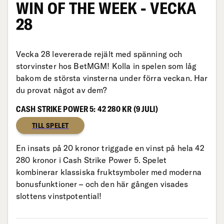
WIN OF THE WEEK - VECKA
28
Vecka 28 levererade rejält med spänning och
storvinster hos BetMGM! Kolla in spelen som låg
bakom de största vinsterna under förra veckan. Har
du provat något av dem?
CASH STRIKE POWER 5: 42 280 KR (9 JULI)
TILL SPELET
En insats på 20 kronor triggade en vinst på hela 42
280 kronor i Cash Strike Power 5. Spelet
kombinerar klassiska fruktsymboler med moderna
bonusfunktioner – och den här gången visades
slottens vinstpotential!