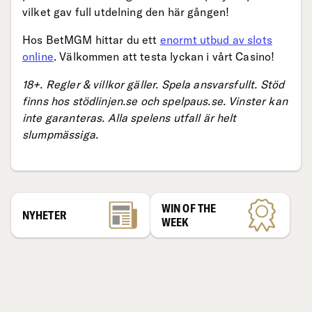
vilket gav full utdelning den här gången!
Hos BetMGM hittar du ett
enormt utbud av slots
online
. Välkommen att testa lyckan i vårt Casino!
18+. Regler & villkor gäller. Spela ansvarsfullt. Stöd
finns hos stödlinjen.se och spelpaus.se. Vinster kan
inte garanteras. Alla spelens utfall är helt
slumpmässiga.
WIN OF THE
NYHETER
WEEK