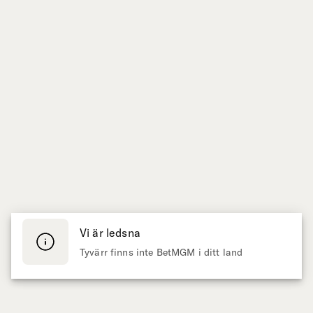
Vi är ledsna
Tyvärr finns inte BetMGM i ditt land