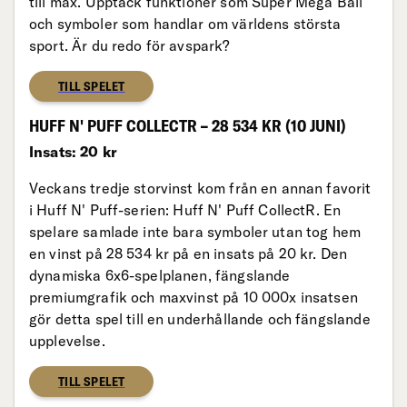
till max. Upptäck funktioner som Super Mega Ball
och symboler som handlar om världens största
sport. Är du redo för avspark?
TILL SPELET
HUFF N' PUFF COLLECTR – 28 534 KR (10 JUNI)
Insats: 20 kr
Veckans tredje storvinst kom från en annan favorit
i Huff N' Puff-serien: Huff N' Puff CollectR. En
spelare samlade inte bara symboler utan tog hem
en vinst på 28 534 kr på en insats på 20 kr. Den
dynamiska 6x6-spelplanen, fängslande
premiumgrafik och maxvinst på 10 000x insatsen
gör detta spel till en underhållande och fängslande
upplevelse.
TILL SPELET