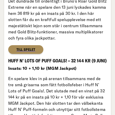
Det dundrade till ordentligt i Bruno’s Roar Gold Blitz
Extreme när en spelare den 13 juni lyckades kamma
hem 36 819 kr på en insats på 30 kr. I den här
slotten får du en kraftfull spelupplevelse med ett
majestätiskt lejon som står i centrum tillsammans
med Gold Blitz-funktioner, massiva multiplikatorer
och fyra olika jackpottar.
TILL SPELET
HUFF N' LOTS OF PUFF GOALS! – 32 144 KR (9 JUNI)
Insats: 10 + 1,10 kr (MGM Jackpot)
En spelare klev in på arenan tillsammans med de
tre små grisarna som fått fotbollsfeber i Huff N’
Lots of Puff Goals!. Det slutade med en vinst på 32
144 kr på en insats på 10 kr + 1,10 för vår exklusiva
MGM Jackpot. Den här slotten tar den välbekanta
Huff N’ Puff-formeln och utnyttjar sitt fotbollstema