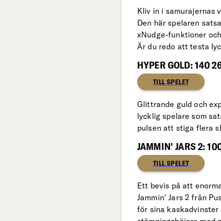
Kliv in i samurajernas
Den här spelaren satsa
xNudge-funktioner och 
Är du redo att testa ly
HYPER GOLD: 140 26
TILL SPELET
Glittrande guld och exp
lycklig spelare som sa
pulsen att stiga flera s
JAMMIN' JARS 2: 100
TILL SPELET
Ett bevis på att enorma
Jammin' Jars 2 från P
för sina kaskadvinster 