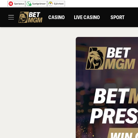
CASINO
LIVE CASINO
SPORT