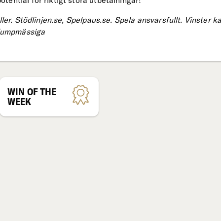
ential för riktigt stora utbetalningar!
ller. Stödlinjen.se, Spelpaus.se. Spela ansvarsfullt. Vinster k
 slumpmässiga
WIN OF THE
WEEK