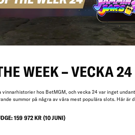
THE WEEK – VECKA 24
 vinnarhistorier hos BetMGM, och vecka 24 var inget undant
de summor på några av våra mest populära slots. Här är de
E: 159 972 KR (10 JUNI)